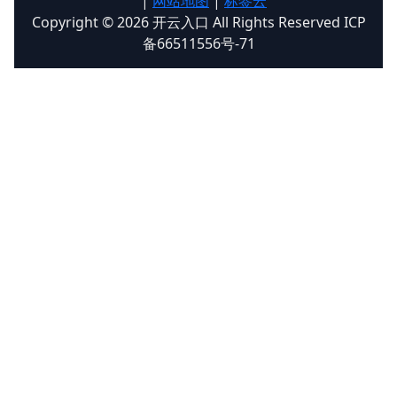
|
网站地图
|
标签云
Copyright © 2026 开云入口 All Rights Reserved ICP
备66511556号-71