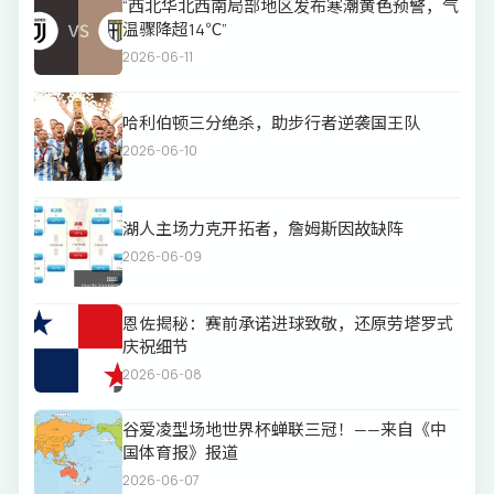
“西北华北西南局部地区发布寒潮黄色预警，气
温骤降超14℃”
2026-06-11
哈利伯顿三分绝杀，助步行者逆袭国王队
2026-06-10
湖人主场力克开拓者，詹姆斯因故缺阵
2026-06-09
恩佐揭秘：赛前承诺进球致敬，还原劳塔罗式
庆祝细节
2026-06-08
谷爱凌型场地世界杯蝉联三冠！——来自《中
国体育报》报道
2026-06-07