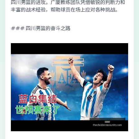
四川男篮的进攻。广厦教练团队凭借敏锐的判断力和
丰富的战术经验，帮助球员在场上应对各种挑战。
### 四川男篮的奋斗之路