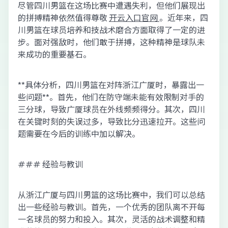
尽管四川男篮在这场比赛中遭遇失利，但他们展现出
的拼搏精神依然值得尊敬
开云入口官网
。近年来，四
川男篮在球员培养和技战术磨合方面取得了一定的进
步。面对强敌时，他们敢于拼搏，这种精神是球队未
来成功的重要基石。
**具体分析，四川男篮在对阵浙江广厦时，暴露出一
些问题**。首先，他们在防守端未能有效限制对手的
三分球，导致广厦球员在外线频频得分。其次，四川
在关键时刻的失误过多，导致比分迅速拉开。这些问
题需要在今后的训练中加以解决。
### 经验与教训
从浙江广厦与四川男篮的这场比赛中，我们可以总结
出一些经验与教训。首先，一个优秀的团队离不开每
一名球员的努力和投入。其次，灵活的战术调整和精