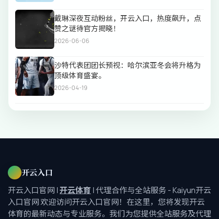
戴琳深夜互动粉丝，开云入口，热度飙升，点
赞之谜待官方揭晓！
2026-06-06
沙特代表团团长预视：哈尔滨亚冬会将升格为
顶级体育盛宴。
2026-04-19
开云入口
开云入口官网 |
开云体育
| 代理合作与全站服务 - Kaiyun开云
入口官网 欢迎访问开云入口官网！在这里，您将发现开云
体育的最新动态与专业服务。我们为您提供全站服务及代理