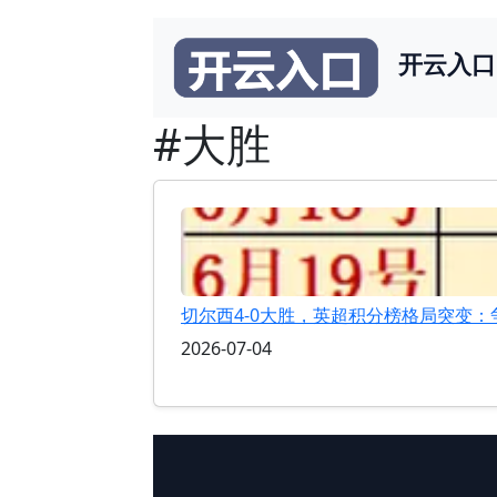
开云入口
#大胜
切尔西4-0大胜，英超积分榜格局突变
2026-07-04