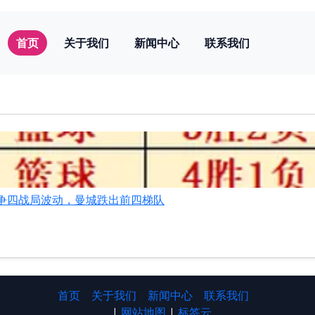
首页
关于我们
新闻中心
联系我们
：争四战局波动，曼城跌出前四梯队
首页
关于我们
新闻中心
联系我们
|
网站地图
|
标签云