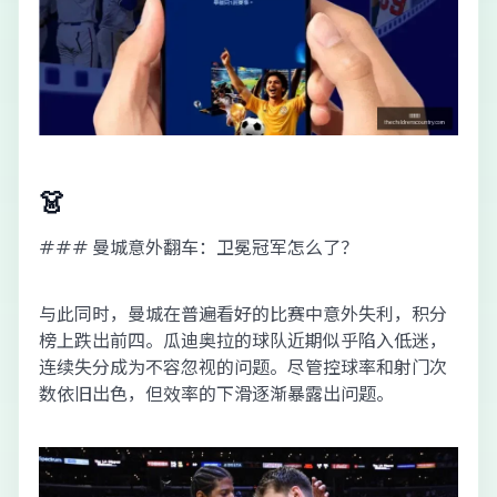
👗
### 曼城意外翻车：卫冕冠军怎么了？
与此同时，曼城在普遍看好的比赛中意外失利，积分
榜上跌出前四。瓜迪奥拉的球队近期似乎陷入低迷，
连续失分成为不容忽视的问题。尽管控球率和射门次
数依旧出色，但效率的下滑逐渐暴露出问题。