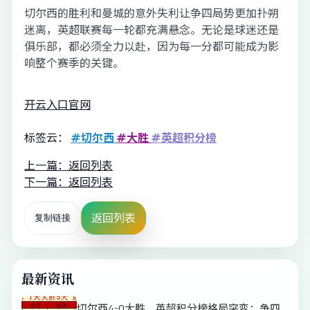
切尔西的胜利和曼城的意外失利让争四局势更加扑朔
迷离，英超联赛每一轮都充满悬念。无论是球迷还是
俱乐部，都必须全力以赴，因为每一分都可能成为影
响整个赛季的关键。
开云入口官网
标签云：
#切尔西
#大胜
#英超积分榜
上一篇：返回列表
下一篇：返回列表
返回列表
复制链接
最新资讯
切尔西4-0大胜，英超积分榜格局突变：争四