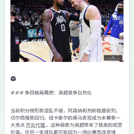
🥼
### 争四格局再燃：英超竞争白热化
当前积分榜形势混乱不堪，阿森纳和热刺稳居前列，
切尔西强势回归，纽卡斯尔的黑马表现成为本赛季一
大亮点
开云代理
。这种局势为英超带来了极高的观赏
价值，任何一支球队都可能因为一场比赛而改变排