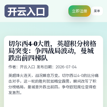
立即注册
菜单
切尔西4-0大胜，英超积分榜格
局突变：争四战局波动，曼城
跌出前四梯队
作者：开云入口 发布日期：2026-07-04
英超烽火连天，战况瞬息万变。切尔西以4-0的比分痛
击对手，这一轮的胜利犹如晴空霹雳，瞬间改写了积
分榜格局，曼城意外跌出前四，争夺欧冠席位变得愈
发激烈。