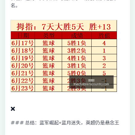
名。
❌
### 总结：蓝军崛起+蓝月迷失，英超仍是悬念王