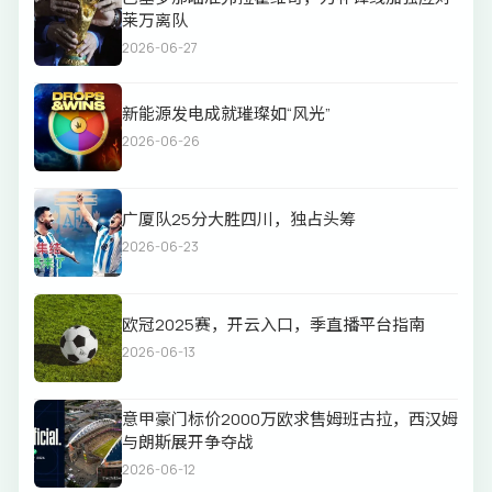
莱万离队
2026-06-27
新能源发电成就璀璨如“风光”
2026-06-26
广厦队25分大胜四川，独占头筹
2026-06-23
欧冠2025赛，开云入口，季直播平台指南
2026-06-13
意甲豪门标价2000万欧求售姆班古拉，西汉姆
与朗斯展开争夺战
2026-06-12