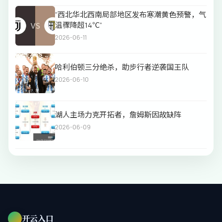
“西北华北西南局部地区发布寒潮黄色预警，气
温骤降超14℃”
2026-06-11
哈利伯顿三分绝杀，助步行者逆袭国王队
2026-06-10
湖人主场力克开拓者，詹姆斯因故缺阵
2026-06-09
开云入口